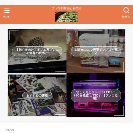
プレコ飼育を記録する
MENU
SEARCH
【初心者向け】トリム系プレコ
太陽光のLED照明でプレコが変
の飼育の始め方
化
怪しく光るフラットLED HL
おすすめの書籍
600を設置して試す 【プレコ照
明】