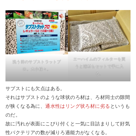
エーハイムのフィルターを買
洗う前のサブストラットプ
うと濾材もセットで手に入
ロ。大小様々。
る。
サブストにも欠点はある。
それはサブストのような球状のろ材は、ろ材同士の隙間
が狭くなる為に、
通水性はリング状ろ材に劣る
というも
のだ。
故に汚れが表面にこびり付くと一気に目詰まりして好気
性バクテリアの数が減りろ過能力がなくなる。