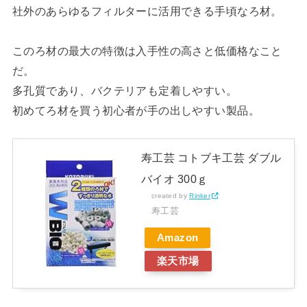
社外のあらゆるフィルターに活用できる手頃なろ材。
このろ材の最大の特徴は入手性の高さと低価格なこと
だ。
多孔質であり、バクテリアも定着しやすい。
初めてろ材を買う初心者が手の出しやすい製品。
寿工芸 コトブキ工芸 ダブル
バイオ 300ｇ
created by
Rinker
寿工芸
Amazon
楽天市場