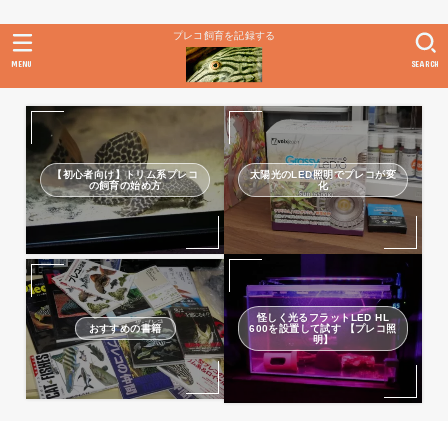
プレコ飼育を記録する
MENU
SEARCH
【初心者向け】トリム系プレコ
太陽光のLED照明でプレコが変
の飼育の始め方
化
怪しく光るフラットLED HL
おすすめの書籍
600を設置して試す 【プレコ照
明】