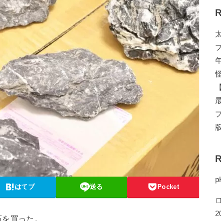
R
R
p
はてブ
送る
Pocket
2
石を買った。