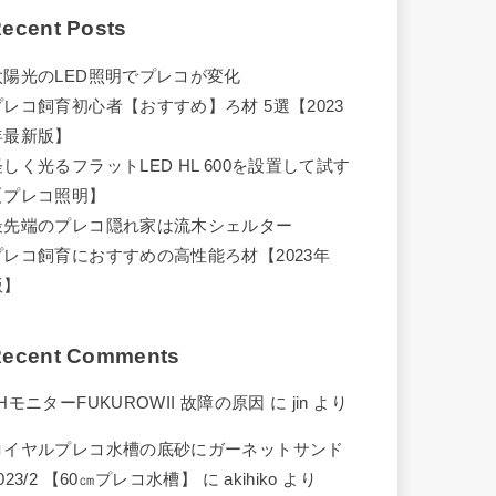
ecent Posts
太陽光のLED照明でプレコが変化
プレコ飼育初心者【おすすめ】ろ材 5選【2023
年最新版】
怪しく光るフラットLED HL 600を設置して試す
【プレコ照明】
最先端のプレコ隠れ家は流木シェルター
プレコ飼育におすすめの高性能ろ材【2023年
版】
ecent Comments
HモニターFUKUROWII 故障の原因
に
jin
より
ロイヤルプレコ水槽の底砂にガーネットサンド
023/2 【60㎝プレコ水槽】
に
akihiko
より