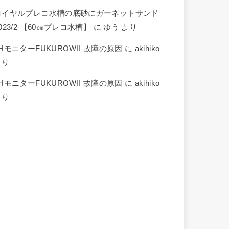
ロイヤルプレコ水槽の底砂にガーネットサンド
023/2 【60㎝プレコ水槽】
に
ゆう
より
HモニターFUKUROWII 故障の原因
に
akihiko
より
HモニターFUKUROWII 故障の原因
に
akihiko
より