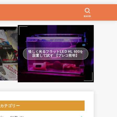
SEARCH
怪しく光るフラットLED HL 600を
設置して試す 【プレコ照明】
カテゴリー