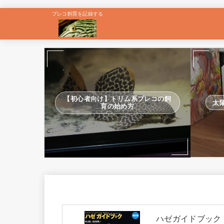
プレコ飼育を記録する
【初心者向け】トリム系プレコの飼
太
育の始め方
ハゼガイドブック