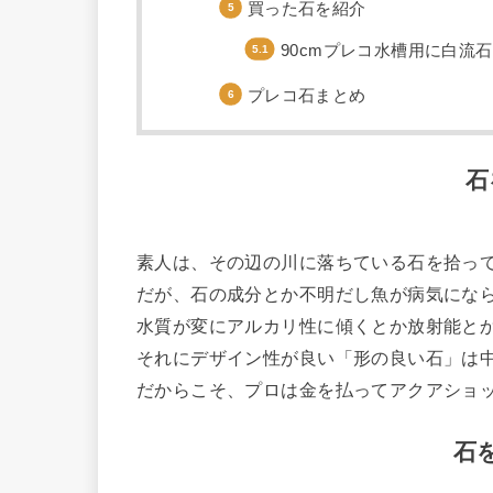
買った石を紹介
90cmプレコ水槽用に白流
プレコ石まとめ
石
素人は、その辺の川に落ちている石を拾っ
だが、石の成分とか不明だし魚が病気にな
水質が変にアルカリ性に傾くとか放射能と
それにデザイン性が良い「形の良い石」は
だからこそ、プロは金を払ってアクアショ
石