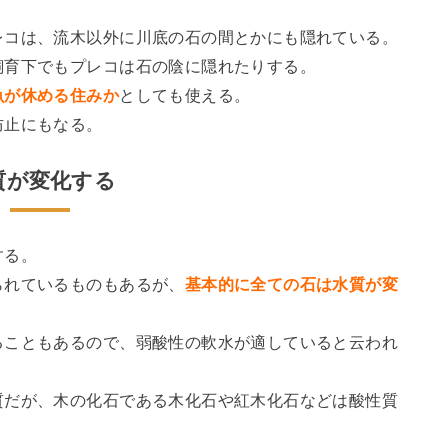
レコは、流木以外に川底の石の間とかにも隠れている。
飼育下でもプレコは石の陰に隠れたりする。
魚が休める住みか
としても使える。
防止にもなる。
質が変化する
する。
られているものもあるが、
基本的に全ての石は水質が変
ることもあるので、弱酸性の軟水が適していると云われ
質だが、木の化石である木化石や紅木化石などは酸性質