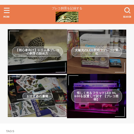
プレコ飼育を記録する
MENU
SEARCH
【初心者向け】トリム系プレコ
太陽光のLED照明でプレコが変
の飼育の始め方
化
怪しく光るフラットLED HL
おすすめの書籍
600を設置して試す 【プレコ照
明】