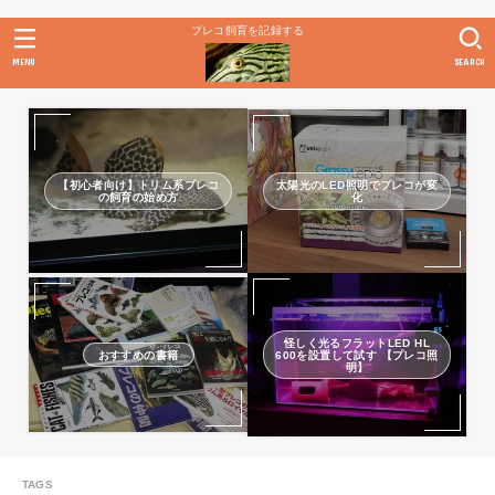
プレコ飼育を記録する
MENU
SEARCH
【初心者向け】トリム系プレコ
太陽光のLED照明でプレコが変
の飼育の始め方
化
怪しく光るフラットLED HL
おすすめの書籍
600を設置して試す 【プレコ照
明】