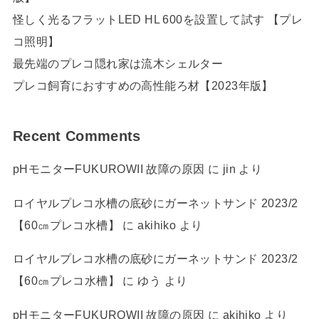
怪しく光るフラットLED HL 600を設置して試す 【プレ
コ照明】
最先端のプレコ隠れ家は流木シェルター
プレコ飼育におすすめの高性能ろ材【2023年版】
Recent Comments
pHモニターFUKUROWII 故障の原因
に
jin
より
ロイヤルプレコ水槽の底砂にガーネットサンド 2023/2
【60㎝プレコ水槽】
に
akihiko
より
ロイヤルプレコ水槽の底砂にガーネットサンド 2023/2
【60㎝プレコ水槽】
に
ゆう
より
pHモニターFUKUROWII 故障の原因
に
akihiko
より