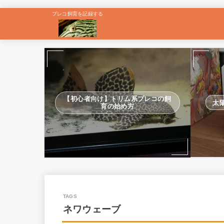
プレコ飼育を記録する
【初心者向け】トリム系プレコの飼
太
育の始め方
ネワウェーブ