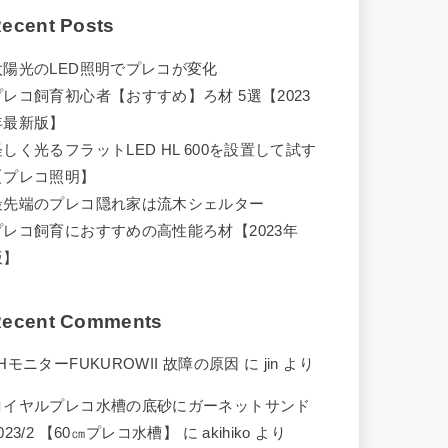
ecent Posts
太陽光のLED照明でプレコが変化
プレコ飼育初心者【おすすめ】ろ材 5選【2023
年最新版】
怪しく光るフラットLED HL 600を設置して試す
【プレコ照明】
最先端のプレコ隠れ家は流木シェルター
プレコ飼育におすすめの高性能ろ材【2023年
版】
ecent Comments
HモニターFUKUROWII 故障の原因
に
jin
より
ロイヤルプレコ水槽の底砂にガーネットサンド
023/2 【60㎝プレコ水槽】
に
akihiko
より