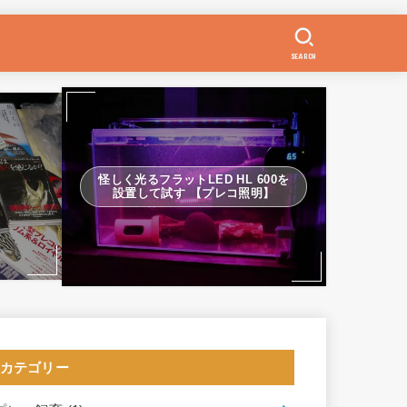
SEARCH
怪しく光るフラットLED HL 600を
設置して試す 【プレコ照明】
カテゴリー