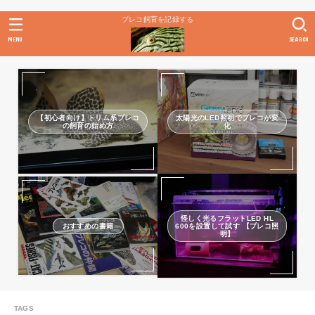
プレコ飼育を記録する
MENU
SEARCH
【初心者向け】トリム系プレコ
太陽光のLED照明でプレコが変
の飼育の始め方
化
怪しく光るフラットLED HL
おすすめの書籍
600を設置して試す 【プレコ照
明】