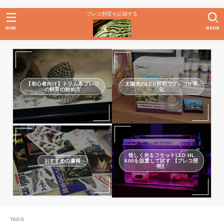
プレコ飼育を記録する
MENU
SEARCH
【初心者向け】トリム系プレコ
太陽光のLED照明でプレコが変
の飼育の始め方
化
怪しく光るフラットLED HL
おすすめの書籍
600を設置して試す 【プレコ照
明】