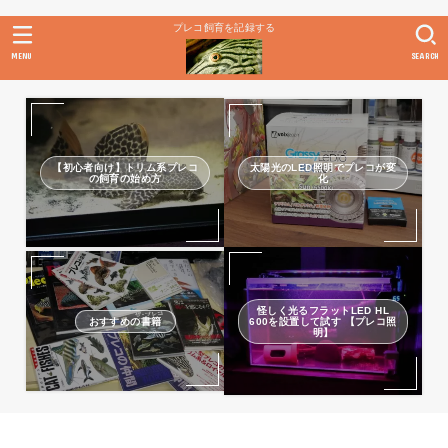
プレコ飼育を記録する
MENU
SEARCH
【初心者向け】トリム系プレコ
太陽光のLED照明でプレコが変
の飼育の始め方
化
怪しく光るフラットLED HL
おすすめの書籍
600を設置して試す 【プレコ照
明】