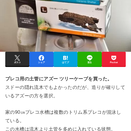
ポスト
シェア
はてブ
送る
Pocket
プレコ用の土管にアズー ツリーケーブを買った。
スドーの隠れ流木でもよかったのだが、造りが確りして
いるアズーの方を選択。
家の90㎝プレコ水槽は複数のトリム系プレコが混泳し
ている。
この水槽は流木より土管を多めに入れている状態。