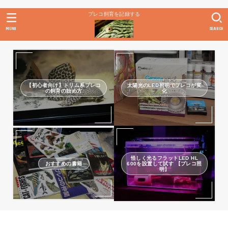
プレコ飼育を記録する
MENU
SEARCH
【初心者向け】トリム系プレコ
太陽光のLED照明でプレコが変
の飼育の始め方
化
怪しく光るフラットLED HL
おすすめの書籍
600を設置して試す 【プレコ照
明】