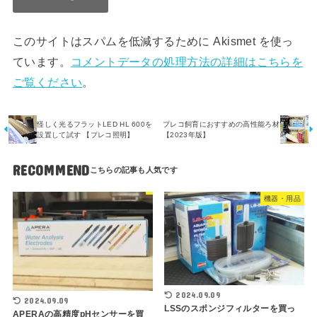
このサイトはスパムを低減するために Akismet を使っ
ています。
コメントデータの処理方法の詳細はこちらを
ご覧ください
。
怪しく光るフラットLED HL 600を
プレコ飼育におすすめの高性能ろ材
設置して試す 【プレコ照明】
【2023年版】
RECOMMEND
機器・用品
2024.09.09
2024.09.09
LSSのスポンジフィルターを買っ
APERAの高精度pHセンサーを買