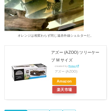
オレンジは相変わらず同じ遠赤外線シェルターだ。
アズー (AZOO) ツリーケー
ブ M サイズ
created by
Rinker
アズー (AZOO)
Amazon
楽天市場