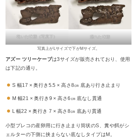
乾いた状態（写真下）
濡れた状態
写真上がLサイズで下がMサイズ。
アズー ツリーケーブ
は3サイズが販売されており、使用
は下記の通り。
S 幅17 × 奥行き5.5 × 高さ8㎝ 底あり行き止まり
M 幅21 × 奥行き9 × 高さ6㎝ 底なし貫通
L 幅22 × 奥行き 7 × 高さ8㎝ 底あり貫通
小型プレコの産卵用に行き止まり筒状のS、糞や餌がシ
ェルターの下側に挟まらない底なしタイプはM。