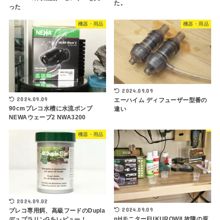
た。
った
機器・用品
機器・用品
2024.09.09
2024.09.09
エーハイム ディフューザー型番の
90cmプレコ水槽に水流ポンプ
違い
NEWAウェーブ2 NWA3200
機器・用品
2024.09.02
2024.09.09
プレコ専用餌、高級フードのDupla
pHモニターFUKUROWII 故障の原
デュプラリンGをレビュー！