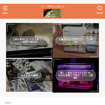
プレコ飼育を記録する
MENU
SEARCH
【初心者向け】トリム系プレコ
太陽光のLED照明でプレコが変
の飼育の始め方
化
怪しく光るフラットLED HL
おすすめの書籍
600を設置して試す 【プレコ照
明】