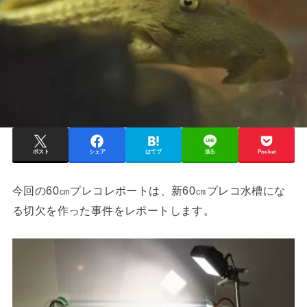
ポスト
シェア
はてブ
送る
Pocket
今回の60㎝プレコレポートは、新60㎝プレコ水槽にな
る切欠を作った事件をレポートします。