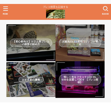
プレコ飼育を記録する
MENU
SEARCH
【初心者向け】トリム系プレコ
太陽光のLED照明でプレコが変
の飼育の始め方
化
怪しく光るフラットLED HL
おすすめの書籍
600を設置して試す 【プレコ照
明】