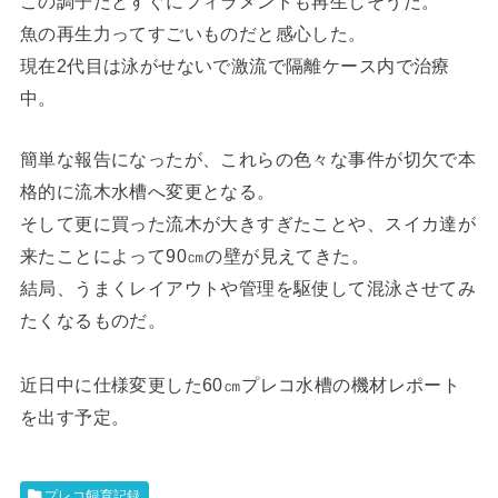
この調子だとすぐにフィラメントも再生しそうだ。
魚の再生力ってすごいものだと感心した。
現在2代目は泳がせないで激流で隔離ケース内で治療
中。
簡単な報告になったが、これらの色々な事件が切欠で本
格的に流木水槽へ変更となる。
そして更に買った流木が大きすぎたことや、スイカ達が
来たことによって90㎝の壁が見えてきた。
結局、うまくレイアウトや管理を駆使して混泳させてみ
たくなるものだ。
近日中に仕様変更した60㎝プレコ水槽の機材レポート
を出す予定。
プレコ飼育記録