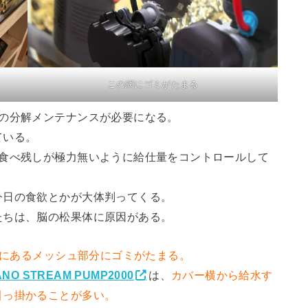
この網にゴミがたまる
度の分解メンテナンスが必要になる。
ている。
、食べ残しが極力無いように給仕量をコントロールして
今日の食欲とかが大体判ってくる。
たちは、脳の松果体に原因がある。
ろにあるメッシュ部分にゴミがたまる。
NO STREAM PUMP2000
は、
カバー横から給水す
引っ掛かることが多い。