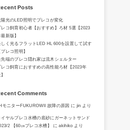
ecent Posts
太陽光のLED照明でプレコが変化
プレコ飼育初心者【おすすめ】ろ材 5選【2023
年最新版】
怪しく光るフラットLED HL 600を設置して試す
【プレコ照明】
最先端のプレコ隠れ家は流木シェルター
プレコ飼育におすすめの高性能ろ材【2023年
版】
ecent Comments
HモニターFUKUROWII 故障の原因
に
jin
より
ロイヤルプレコ水槽の底砂にガーネットサンド
023/2 【60㎝プレコ水槽】
に
akihiko
より