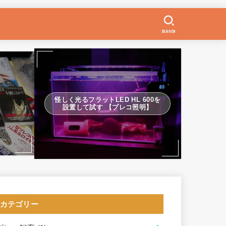
SEARCH
怪しく光るフラットLED HL 600を
設置して試す 【プレコ照明】
カテゴリー