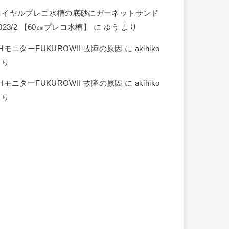
ロイヤルプレコ水槽の底砂にガーネットサンド
023/2 【60㎝プレコ水槽】
に
ゆう
より
HモニターFUKUROWII 故障の原因
に
akihiko
より
HモニターFUKUROWII 故障の原因
に
akihiko
より