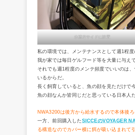
水槽左サイドに設置
私の環境では、メンテナンスとして週1程
我が家では毎日ゲルフード等を大量に与え
それでも週1程度のメンテ頻度でいいのは
いるからだ。
長く飼育していると、魚の顔を見ただけで
魚の顔なんか皆同じだと思っている日本人
NWA3200は後方から給水するので本体後
一方、前回購入した
SICCEのVOYAGER NA
る構造なのでカバー横に餌が吸い込まれて