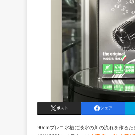
ポスト
シェア
90cmプレコ水槽に淡水の川の流れを作るた