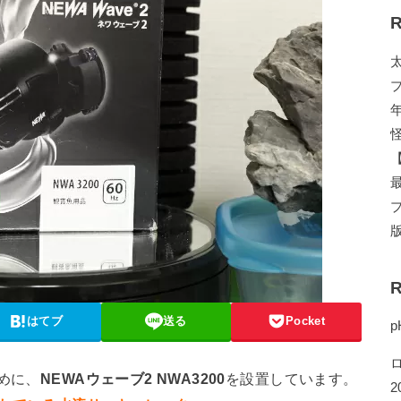
R
R
はてブ
送る
Pocket
p
めに、
NEWAウェーブ2 NWA3200
を設置しています。
2