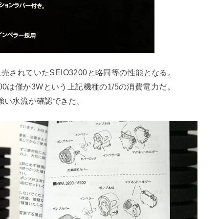
販売されていたSEIO3200と略同等の性能となる。
00は僅か3Wという上記機種の1/5の消費電力だ。
も強い水流が確認できた。