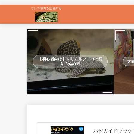
プレコ飼育を記録する
【初心者向け】トリム系プレコの飼
太
育の始め方
ハゼガイドブック