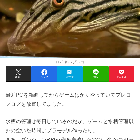
ロイヤルプレコ
ポスト
シェア
はてブ
送る
Pocket
最近PCを新調してからゲームばかりやっていてプレコ
ブログを放置してました。
水槽の管理は毎日しているのだが、ゲームと水槽管理以
外の空いた時間はプラモデル作ったり。
まあ、ダンジョンRPG2作を完破したので、久々に60㎝