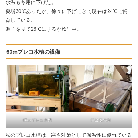
水温も冬用に下げた。
夏場30℃あったが、徐々に下げてきて現在は24℃で飼
育している。
調子を見て26℃にするか検証中。
60㎝プレコ水槽の設備
60㎝プレコ水槽
塩ビ板の蓋
私のプレコ水槽は、寒さ対策として保温性に優れている