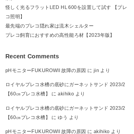
怪しく光るフラットLED HL 600を設置して試す 【プレ
コ照明】
最先端のプレコ隠れ家は流木シェルター
プレコ飼育におすすめの高性能ろ材【2023年版】
Recent Comments
pHモニターFUKUROWII 故障の原因
に
jin
より
ロイヤルプレコ水槽の底砂にガーネットサンド 2023/2
【60㎝プレコ水槽】
に
akihiko
より
ロイヤルプレコ水槽の底砂にガーネットサンド 2023/2
【60㎝プレコ水槽】
に
ゆう
より
pHモニターFUKUROWII 故障の原因
に
akihiko
より