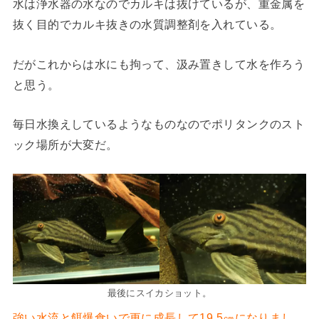
水は浄水器の水なのでカルキは抜けているが、重金属を
抜く目的でカルキ抜きの水質調整剤を入れている。
だがこれからは水にも拘って、汲み置きして水を作ろう
と思う。
毎日水換えしているようなものなのでポリタンクのスト
ック場所が大変だ。
最後にスイカショット。
強い水流と餌爆食いで更に成長して19.5㎝になりまし