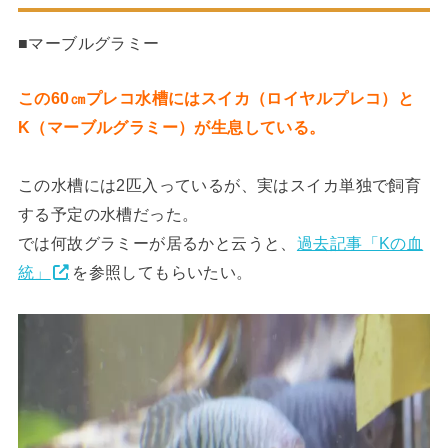
■マーブルグラミー
この60㎝プレコ水槽にはスイカ（ロイヤルプレコ）と
K（マーブルグラミー）が生息している。
この水槽には2匹入っているが、実はスイカ単独で飼育
する予定の水槽だった。
では何故グラミーが居るかと云うと、
過去記事「Kの血
統」
を参照してもらいたい。