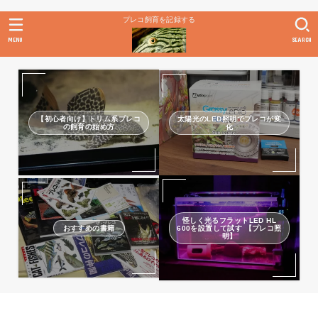
プレコ飼育を記録する
MENU
SEARCH
【初心者向け】トリム系プレコ
太陽光のLED照明でプレコが変
の飼育の始め方
化
怪しく光るフラットLED HL
おすすめの書籍
600を設置して試す 【プレコ照
明】